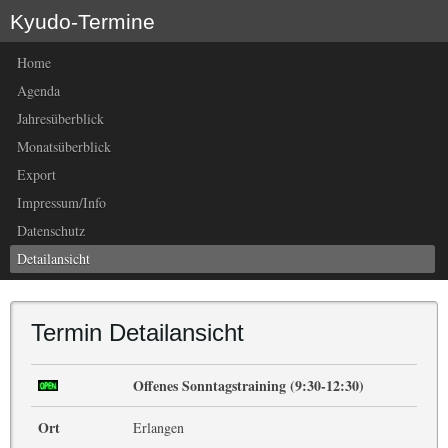
Kyudo-Termine
Home
Agenda
Jahresüberblick
Monatsüberblick
Export
Impressum/Info
Datenschutz
Detailansicht
Termin Detailansicht
Offenes Sonntagstraining (9:30-12:30)
Ort
Erlangen