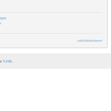
ügen
n
(edit)
(delete)
(new)
on
YAML
.