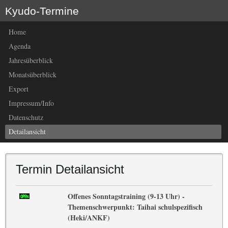
Kyudo-Termine
Home
Agenda
Jahresüberblick
Monatsüberblick
Export
Impressum/Info
Datenschutz
Detailansicht
Termin Detailansicht
Offenes Sonntagstraining (9-13 Uhr) -
Themenschwerpunkt: Taihai schulspezifisch
(Heki/ANKF)